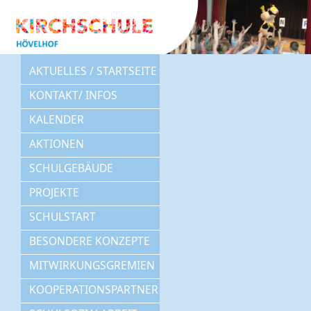
AKTUELLES / STARTSEITE
KONTAKT/ INFOS
KALENDER
AKTIONEN
SCHULGEBÄUDE
PROJEKTE
SCHULSTART
BESONDERE KONZEPTE
MITWIRKUNGSGREMIEN
KOOPERATIONSPARTNER