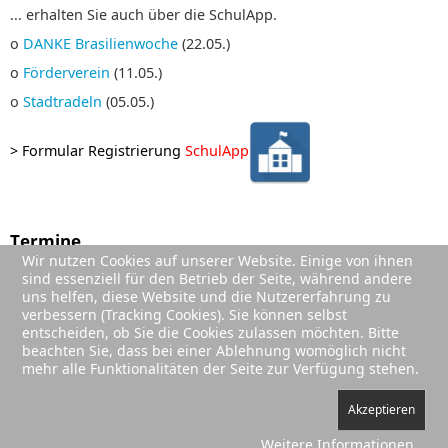
... erhalten Sie auch über die SchulApp.
o
DANKE Brasilienwoche
(22.05.)
o
Förderverein
(11.05.)
o
Stadtradeln
(05.05.)
>
Formular Registrierung
SchulApp
Termine
Wir nutzen Cookies auf unserer Website. Einige von ihnen
01. Sep. 2026
;
sind essenziell für den Betrieb der Seite, während andere
Sommerferien (Ende)
uns helfen, diese Website und die Nutzererfahrung zu
02. Sep. 2026
;
verbessern (Tracking Cookies). Sie können selbst
1. Schultag Jg. 2-4
entscheiden, ob Sie die Cookies zulassen möchten. Bitte
beachten Sie, dass bei einer Ablehnung womöglich nicht
03. Sep. 2026
;
mehr alle Funktionalitäten der Seite zur Verfügung stehen.
Einschulung
Akzeptieren
Weitere Informationen
Impressum
|
Datenschutz
|
Sitemap