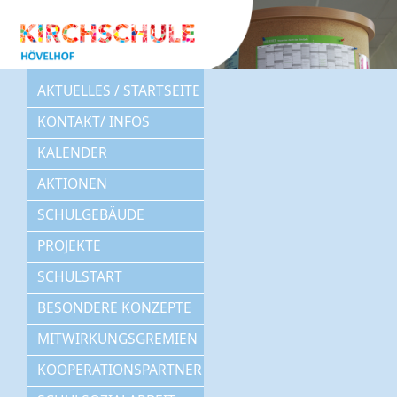
AKTUELLES / STARTSEITE
KONTAKT/ INFOS
KALENDER
AKTIONEN
SCHULGEBÄUDE
PROJEKTE
SCHULSTART
BESONDERE KONZEPTE
MITWIRKUNGSGREMIEN
KOOPERATIONSPARTNER