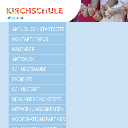
AKTUELLES / STARTSEITE
KONTAKT/ INFOS
KALENDER
AKTIONEN
SCHULGEBÄUDE
PROJEKTE
SCHULSTART
BESONDERE KONZEPTE
MITWIRKUNGSGREMIEN
KOOPERATIONSPARTNER