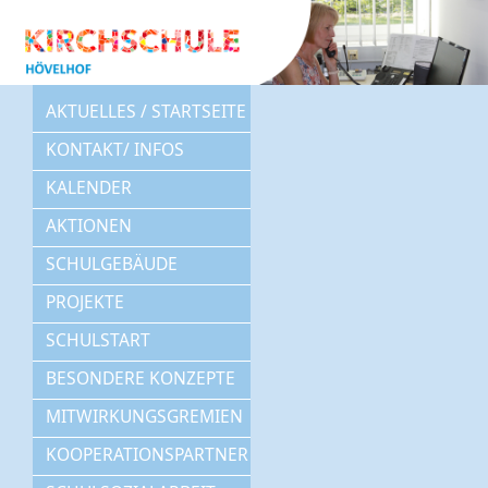
AKTUELLES / STARTSEITE
KONTAKT/ INFOS
KALENDER
AKTIONEN
SCHULGEBÄUDE
PROJEKTE
SCHULSTART
BESONDERE KONZEPTE
MITWIRKUNGSGREMIEN
KOOPERATIONSPARTNER