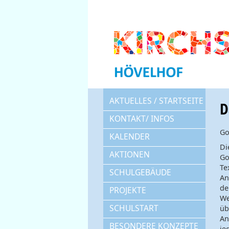
AKTUELLES / STARTSEITE
D
KONTAKT/ INFOS
Go
KALENDER
Di
AKTIONEN
Go
Te
SCHULGEBÄUDE
An
de
PROJEKTE
We
SCHULSTART
üb
An
BESONDERE KONZEPTE
je