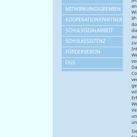
an
MITWIRKUNGSGREMIEN
Wi
IP
KOOPERATIONSPARTNER
do
SCHULSOZIALARBEIT
di
au
SCHULASSISTENZ
zu
In
FÖRDERVEREIN
We
vo
OGS
Da
Co
ve
ge
vo
Er
We
Ve
un
un
Si