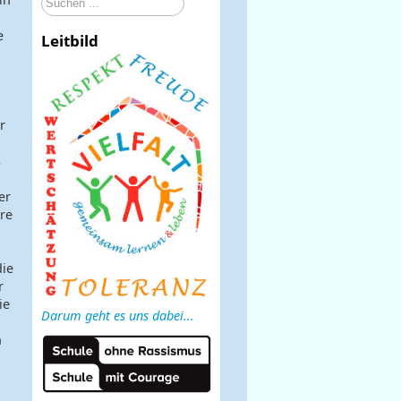
...
e
Leitbild
r
s
er
re
die
r
ie
Darum geht es uns dabei...
n