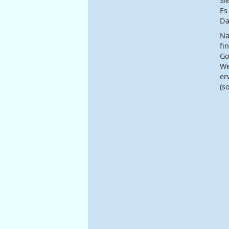
Si
Es
Da
Nä
fi
Go
We
er
(s