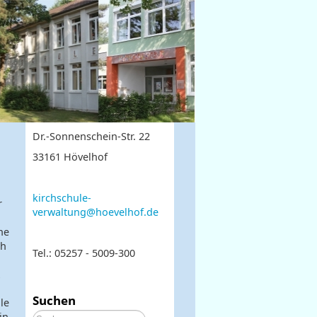
Dr.-Sonnenschein-Str. 22
33161 Hövelhof
kirchschule-
r
verwaltung@hoevelhof.de
ne
ch
Tel.: 05257 - 5009-300
Suchen
le
in
Suchen