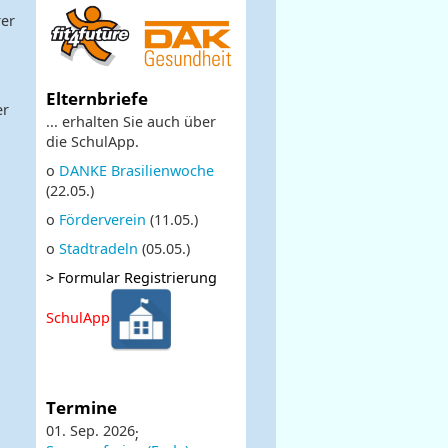
rer
Elternbriefe
er
... erhalten Sie auch über
die SchulApp.
o
DANKE Brasilienwoche
(22.05.)
o
Förderverein
(11.05.)
o
Stadtradeln
(05.05.)
>
Formular Registrierung
SchulApp
Termine
01. Sep. 2026
;