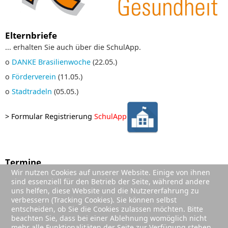
Elternbriefe
... erhalten Sie auch über die SchulApp.
o
DANKE Brasilienwoche
(22.05.)
o
Förderverein
(11.05.)
o
Stadtradeln
(05.05.)
>
Formular Registrierung
SchulApp
Termine
Wir nutzen Cookies auf unserer Website. Einige von ihnen
01. Sep. 2026
;
sind essenziell für den Betrieb der Seite, während andere
Sommerferien (Ende)
uns helfen, diese Website und die Nutzererfahrung zu
02. Sep. 2026
;
verbessern (Tracking Cookies). Sie können selbst
1. Schultag Jg. 2-4
entscheiden, ob Sie die Cookies zulassen möchten. Bitte
beachten Sie, dass bei einer Ablehnung womöglich nicht
03. Sep. 2026
;
mehr alle Funktionalitäten der Seite zur Verfügung stehen.