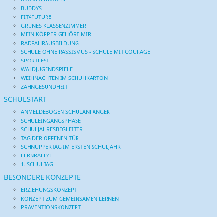
BUDDYS
FIT4FUTURE
GRÜNES KLASSENZIMMER
MEIN KÖRPER GEHÖRT MIR
RADFAHRAUSBILDUNG
SCHULE OHNE RASSISMUS - SCHULE MIT COURAGE
SPORTFEST
WALDJUGENDSPIELE
WEIHNACHTEN IM SCHUHKARTON
ZAHNGESUNDHEIT
SCHULSTART
ANMELDEBOGEN SCHULANFÄNGER
SCHULEINGANGSPHASE
SCHULJAHRESBEGLEITER
TAG DER OFFENEN TÜR
SCHNUPPERTAG IM ERSTEN SCHULJAHR
LERNRALLYE
1. SCHULTAG
BESONDERE KONZEPTE
ERZIEHUNGSKONZEPT
KONZEPT ZUM GEMEINSAMEN LERNEN
PRÄVENTIONSKONZEPT