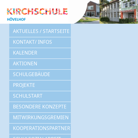
AKTUELLES / STARTSEITE
KONTAKT/ INFOS
KALENDER
AKTIONEN
SCHULGEBÄUDE
PROJEKTE
SCHULSTART
BESONDERE KONZEPTE
MITWIRKUNGSGREMIEN
KOOPERATIONSPARTNER