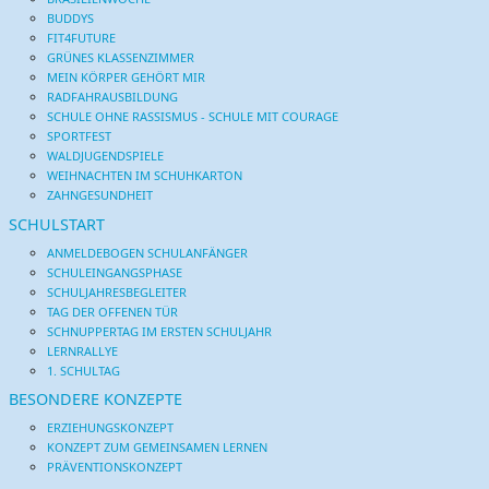
BUDDYS
FIT4FUTURE
GRÜNES KLASSENZIMMER
MEIN KÖRPER GEHÖRT MIR
RADFAHRAUSBILDUNG
SCHULE OHNE RASSISMUS - SCHULE MIT COURAGE
SPORTFEST
WALDJUGENDSPIELE
WEIHNACHTEN IM SCHUHKARTON
ZAHNGESUNDHEIT
SCHULSTART
ANMELDEBOGEN SCHULANFÄNGER
SCHULEINGANGSPHASE
SCHULJAHRESBEGLEITER
TAG DER OFFENEN TÜR
SCHNUPPERTAG IM ERSTEN SCHULJAHR
LERNRALLYE
1. SCHULTAG
BESONDERE KONZEPTE
ERZIEHUNGSKONZEPT
KONZEPT ZUM GEMEINSAMEN LERNEN
PRÄVENTIONSKONZEPT