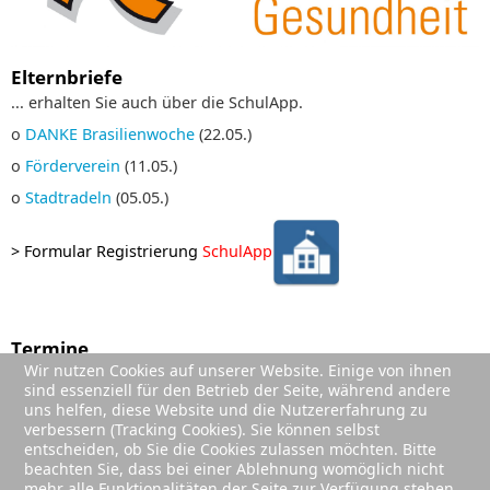
Elternbriefe
... erhalten Sie auch über die SchulApp.
o
DANKE Brasilienwoche
(22.05.)
o
Förderverein
(11.05.)
o
Stadtradeln
(05.05.)
>
Formular Registrierung
SchulApp
Termine
Wir nutzen Cookies auf unserer Website. Einige von ihnen
01. Sep. 2026
;
sind essenziell für den Betrieb der Seite, während andere
Sommerferien (Ende)
uns helfen, diese Website und die Nutzererfahrung zu
02. Sep. 2026
;
verbessern (Tracking Cookies). Sie können selbst
1. Schultag Jg. 2-4
entscheiden, ob Sie die Cookies zulassen möchten. Bitte
beachten Sie, dass bei einer Ablehnung womöglich nicht
03. Sep. 2026
;
mehr alle Funktionalitäten der Seite zur Verfügung stehen.