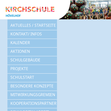
AKTUELLES / STARTSEITE
KONTAKT/ INFOS
KALENDER
AKTIONEN
SCHULGEBÄUDE
PROJEKTE
SCHULSTART
BESONDERE KONZEPTE
MITWIRKUNGSGREMIEN
KOOPERATIONSPARTNER