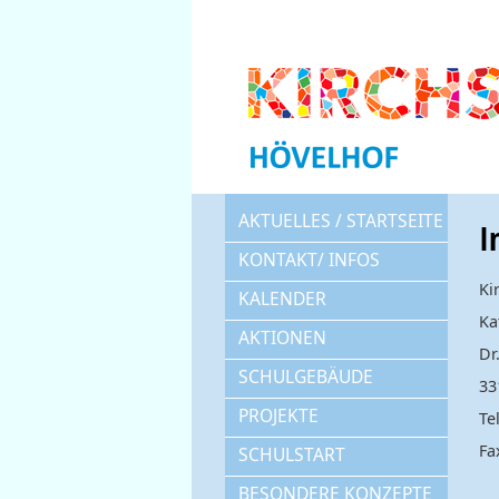
AKTUELLES / STARTSEITE
I
KONTAKT/ INFOS
Ki
KALENDER
Ka
AKTIONEN
Dr
SCHULGEBÄUDE
33
PROJEKTE
Te
Fa
SCHULSTART
BESONDERE KONZEPTE