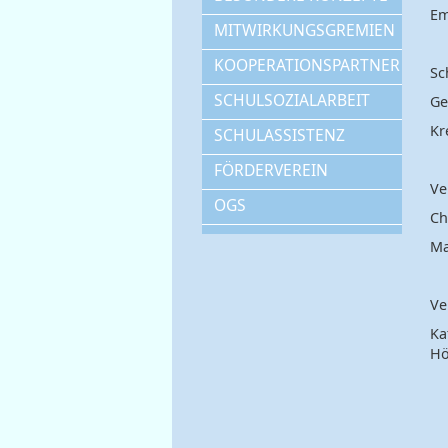
Em
MITWIRKUNGSGREMIEN
KOOPERATIONSPARTNER
Sc
SCHULSOZIALARBEIT
Ge
Kr
SCHULASSISTENZ
FÖRDERVEREIN
Ve
OGS
Ch
Ma
Ve
Ka
Hö