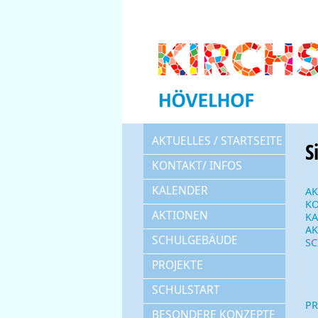
AKTUELLES / STARTSEITE
S
KONTAKT/ INFOS
KALENDER
AK
KO
AKTIONEN
K
AK
SCHULGEBÄUDE
S
PROJEKTE
SCHULSTART
PR
BESONDERE KONZEPTE