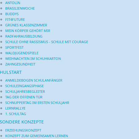
ANTOLIN
BRASILIENWOCHE
BUDDYS
FIT4FUTURE
GRÜNES KLASSENZIMMER
MEIN KÖRPER GEHÖRT MIR
RADFAHRAUSBILDUNG
SCHULE OHNE RASSISMUS - SCHULE MIT COURAGE
SPORTFEST
WALDJUGENDSPIELE
WEIHNACHTEN IM SCHUHKARTON
ZAHNGESUNDHEIT
HULSTART
ANMELDEBOGEN SCHULANFÄNGER
SCHULEINGANGSPHASE
SCHULJAHRESBEGLEITER
TAG DER OFFENEN TÜR
SCHNUPPERTAG IM ERSTEN SCHULJAHR
LERNRALLYE
1. SCHULTAG
SONDERE KONZEPTE
ERZIEHUNGSKONZEPT
KONZEPT ZUM GEMEINSAMEN LERNEN