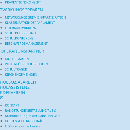
PRÄVENTIONSKONZEPT
ITWIRKUNGSGREMIEN
MITWIRKUNGSGREMIEN/PARTIZIPATION
KLASSENRAT/KINDERPARLAMENT
ELTERNMITWIRKUNG
SCHULPFLEGSCHAFT
SCHULKONFERENZ
BESCHWERDEMANAGEMENT
OPERATIONSPARTNER
KINDERGÄRTEN
WEITERFÜHRENDE SCHULEN
SCHULTRÄGER
KIRCHENGEMEINDEN
HULSOZIALARBEIT
HULASSISTENZ
RDERVEREIN
GS
KONTAKT
RANDSTUNDENBETREUUNG(RaBe)
Krankmeldung in der RaBe und OGS
KOSTEN /ELTERNBEITRÄGE
OGS – wie wir arbeiten