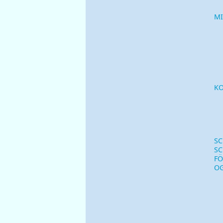
M
KO
SC
SC
FÖ
O