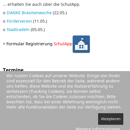
... erhalten Sie auch über die SchulApp.
o
DANKE Brasilienwoche
(22.05.)
o
Förderverein
(11.05.)
o
Stadtradeln
(05.05.)
>
Formular Registrierung
SchulApp
Termine
Wir nutzen Cookies auf unserer Website. Einige von ihnen
01. Sep. 2026
;
sind essenziell für den Betrieb der Seite, während andere
Sommerferien (Ende)
uns helfen, diese Website und die Nutzererfahrung zu
02. Sep. 2026
;
verbessern (Tracking Cookies). Sie können selbst
1. Schultag Jg. 2-4
entscheiden, ob Sie die Cookies zulassen möchten. Bitte
beachten Sie, dass bei einer Ablehnung womöglich nicht
03. Sep. 2026
;
mehr alle Funktionalitäten der Seite zur Verfügung stehen.
Einschulung
Akzeptieren
Weitere Informationen
Impressum
|
Datenschutz
|
Sitemap