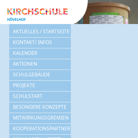
AKTUELLES / STARTSEITE
KONTAKT/ INFOS
KALENDER
AKTIONEN
SCHULGEBÄUDE
PROJEKTE
SCHULSTART
BESONDERE KONZEPTE
MITWIRKUNGSGREMIEN
KOOPERATIONSPARTNER