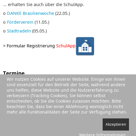
... erhalten Sie auch über die SchulApp.
o
DANKE Brasilienwoche
(22.05.)
o
Förderverein
(11.05.)
o
Stadtradeln
(05.05.)
>
Formular Registrierung
SchulApp
Termine
Wir nutzen Cookies auf unserer Website. Einige von ihnen
01. Sep. 2026
;
sind essenziell für den Betrieb der Seite, während andere
Sommerferien (Ende)
uns helfen, diese Website und die Nutzererfahrung zu
02. Sep. 2026
;
verbessern (Tracking Cookies). Sie können selbst
1. Schultag Jg. 2-4
entscheiden, ob Sie die Cookies zulassen möchten. Bitte
beachten Sie, dass bei einer Ablehnung womöglich nicht
03. Sep. 2026
;
mehr alle Funktionalitäten der Seite zur Verfügung stehen.
Einschulung
Akzeptieren
Weitere Informationen
Impressum
|
Datenschutz
|
Sitemap