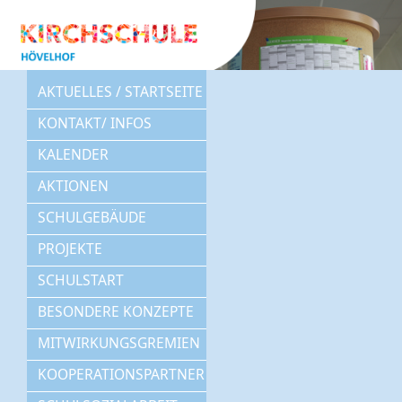
AKTUELLES / STARTSEITE
KONTAKT/ INFOS
KALENDER
AKTIONEN
SCHULGEBÄUDE
PROJEKTE
SCHULSTART
BESONDERE KONZEPTE
MITWIRKUNGSGREMIEN
KOOPERATIONSPARTNER